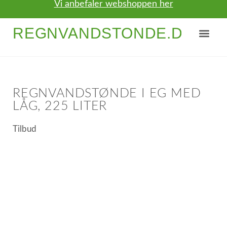
Vi anbefaler webshoppen her
REGNVANDSTONDE.DK
NYTTIGE TIPS
OM / KONTAKT
REGNVANDSTØNDE I EG MED
LÅG, 225 LITER
Tilbud