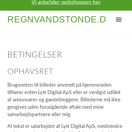
Vi anbefaler webshoppen her
REGNVANDSTONDE.DK
NYTTIGE TIPS
OM / KONTAKT
BETINGELSER
OPHAVSRET
Brugsretten til billeder anvendt på hjemmesiden
tilhører enten Lytt Digital ApS eller er venligst udlånt
af annoncører og gæstebloggere. Billederne må ikke
gengives uden forudgående aftale med mine
samarbejdspartnere eller mig.
Al tekst er udarbejdet af Lytt Digital ApS, medmindre