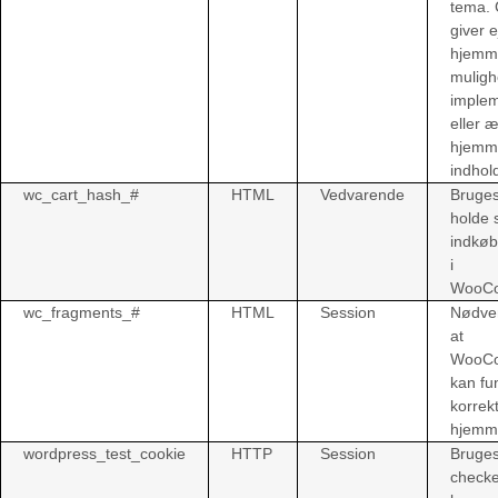
tema. 
giver e
hjemm
muligh
imple
eller æ
hjemm
indhold
wc_cart_hash_#
HTML
Vedvarende
Bruges 
holde 
indkøb
i
WooC
wc_fragments_#
HTML
Session
Nødven
at
WooC
kan fu
korrek
hjemm
wordpress_test_cookie
HTTP
Session
Bruges 
check