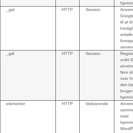
hjemm
_gat
HTTP
Session
Anven
Google
til at d
hastig
antalle
forespø
server
_gid
HTTP
Session
Regist
unikt I
anvende
føre st
over h
den b
bruger
hjemm
elementor
HTTP
Vedvarende
Anvend
samm
med
hjemm
WordP