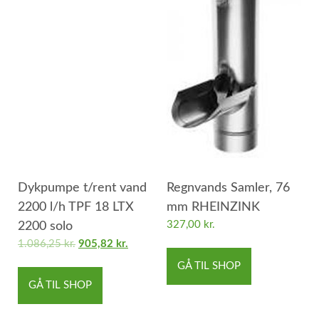
Dykpumpe t/rent vand
Regnvands Samler, 76
2200 l/h TPF 18 LTX
mm RHEINZINK
327,00
kr.
2200 solo
1.086,25
kr.
905,82
kr.
GÅ TIL SHOP
GÅ TIL SHOP