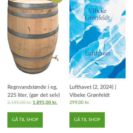
Regnvandstønde i eg,
Lufthavet (2, 2024) |
225 liter, (gør det selv)
Vibeke Grønfeldt
2.195,00
kr.
1.895,00
kr.
299,00
kr.
GÅ TIL SHOP
GÅ TIL SHOP