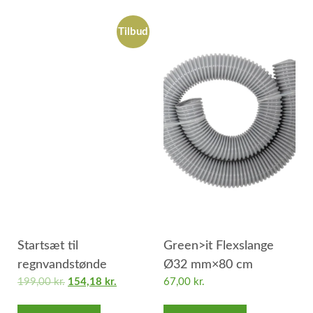
Tilbud
Startsæt til
Green>it Flexslange
regnvandstønde
Ø32 mm×80 cm
199,00
kr.
154,18
kr.
67,00
kr.